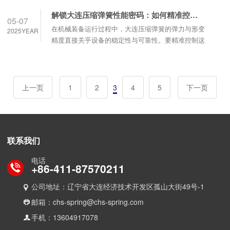
例......
能。随着设备运行强度和精度要求不断提高，如何通
解锁大连压缩弹簧性能密码：如何精准控制弹力与形变
05-07
过技术突破提升螺旋弹簧的寿命与稳定性，成为行业
在机械装备运行过程中，大连压缩弹簧的弹力与形变
2025YEAR
关注焦点。材料革新是提升性能的基石。传统弹簧钢
精度直接关乎设备的稳定性与可靠性。要精准控制这
已难以满足极端工况需求，新型合金材料如硅锰
两大核心性能，需从多个维度深入剖析并优化。设计
钢......
环节是精准控制的起点。弹簧丝直径、中径、有效圈
数等参数，与弹力和形变紧密相关。依据胡克定律，
通过精确计算弹簧常数，合理规划参数，可预先确定
上一页
1
2
3
4
5
下一页
弹簧的载荷 - 变形曲线。例如，增大弹簧丝直......
联系我们
电话
+86-411-87570211
公司地址：辽宁省大连经济技术开发区孤山大街49号-1
邮箱：chs-spring@chs-spring.com
手机：13604917078