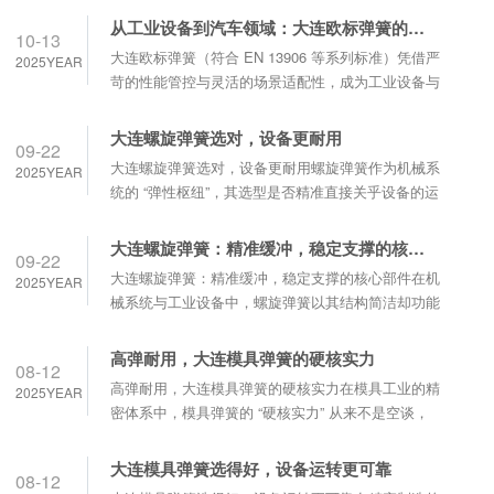
从工业设备到汽车领域：大连欧标弹簧的性能优势与场景适配指南 
10-13
大连欧标弹簧（符合 EN 13906 等系列标准）凭借严
2025YEAR
苛的性能管控与灵活的场景适配性，成为工业设备与
汽车领域的核心零部件，其优势集中体现在精度、可
靠性与兼容性三大维度，可精准匹配不同场景的功能
大连螺旋弹簧选对，设备更耐用
09-22
需求。从性能优势来看，欧标弹簧在载荷精度与疲劳
大连螺旋弹簧选对，设备更耐用螺旋弹簧作为机械系
2025YEAR
寿命上表现突出。按 EN 标准生产的弹簧，载荷偏差
统的 “弹性枢纽”，其选型是否精准直接关乎设备的运
需控制在 5% 以内，远高于普......
行寿命与稳定性。不少设备故障的根源，并非核心部
件损耗，而是弹簧选型不当引发的连锁反应 —— 选
大连螺旋弹簧：精准缓冲，稳定支撑的核心部件
09-22
对螺旋弹簧，才能为设备筑牢耐用根基。选错弹簧的
大连螺旋弹簧：精准缓冲，稳定支撑的核心部件在机
2025YEAR
隐性危害往往被忽视。某工厂的冲压设备曾因选用弹
械系统与工业设备中，螺旋弹簧以其结构简洁却功能
力不足的螺旋弹簧，导致模具闭合时缓冲失......
关键的特性，成为实现精准缓冲与稳定支撑的核心部
件。从精密仪器到重型机械，它凭借对力的巧妙传导
高弹耐用，大连模具弹簧的硬核实力
08-12
与转化，默默守护着各类设备的平稳运行。螺旋弹簧
高弹耐用，大连模具弹簧的硬核实力在模具工业的精
2025YEAR
的核心价值源于其独特的力学原理。通过线材螺旋缠
密体系中，模具弹簧的 “硬核实力” 从来不是空谈，
绕成型的结构，当外力作用时，弹簧可通过弹性
而是以 “高弹” 与 “耐用” 为核心的实打实的性能表
形......
现。这种藏于金属线圈中的力量，直接决定了模具设
大连模具弹簧选得好，设备运转更可靠
08-12
备能否在高强度作业中保持稳定输出。高弹性是模具