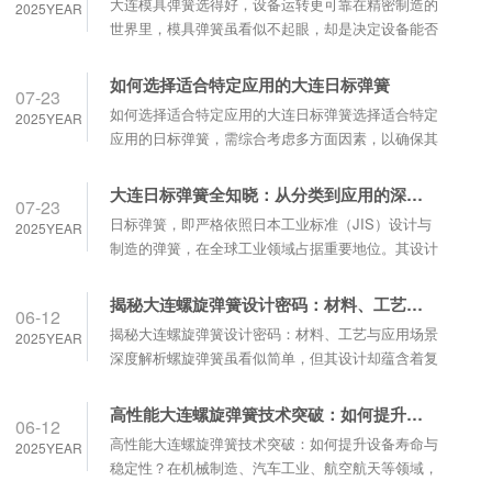
大连模具弹簧选得好，设备运转更可靠在精密制造的
2025YEAR
弹簧的核心竞争力。优质弹簧采用高纯度合金材料，
世界里，模具弹簧虽看似不起眼，却是决定设备能否
经多道轧制工艺锻造出均匀的分子结......
稳定运转的关键 。一句 “模具弹簧选得好，设备运转
更可靠”，道破了这个小部件与整条生产线效率之间
如何选择适合特定应用的大连日标弹簧
07-23
的紧密关联。优质的大连模具弹簧首先要经得起高压
如何选择适合特定应用的大连日标弹簧选择适合特定
2025YEAR
考验。在冲压、注塑等高频作业中，弹簧需反复承受
应用的日标弹簧，需综合考虑多方面因素，以确保其
数万次甚至数十万次的压缩与回弹，劣质弹簧......
性能与使用场景匹配。首先要明确负载需求。不同应
用对弹簧的负载能力要求不同，日标模具弹簧按负载
大连日标弹簧全知晓：从分类到应用的深度解读
07-23
程度划分的类型为重要参考。如超重负载的 DB 茶色
日标弹簧，即严格依照日本工业标准（JIS）设计与
2025YEAR
弹簧适用于承受极大压力的重型机械；重负载的 DH
制造的弹簧，在全球工业领域占据重要地位。其设计
绿色弹簧可用于冲压模等中等强度需求场......
严谨、制造精良，凭借出色性能赢得广泛认可。大连
日标弹簧类型多样，常见的有压缩弹簧、拉伸弹簧与
揭秘大连螺旋弹簧设计密码：材料、工艺与应用场景深度解析
06-12
扭转弹簧。压缩弹簧呈圆柱形，受外力时可压缩变
揭秘大连螺旋弹簧设计密码：材料、工艺与应用场景
2025YEAR
形，常用于汽车、家电、机械等行业，像汽车减震器
深度解析螺旋弹簧虽看似简单，但其设计却蕴含着复
就离不开它。拉伸弹簧形状为圆环形或螺旋形，
杂的科学密码，材料、工艺与应用场景的精准匹配，
能......
决定了弹簧性能的优劣。在材料选择上，需依据不同
高性能大连螺旋弹簧技术突破：如何提升设备寿命与稳定性？
06-12
工况需求精准匹配。常见的弹簧钢具备良好的弹性和
高性能大连螺旋弹簧技术突破：如何提升设备寿命与
2025YEAR
强度，适用于普通机械装置；而在高温、高腐蚀环境
稳定性？在机械制造、汽车工业、航空航天等领域，
下，镍基合金、钛合金等特种材料则成为选择。
螺旋弹簧虽小，却承担着缓冲、减震、储能等关键功